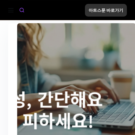
S
아트스푼 바로가기
k
i
p
t
o
c
o
n
t
e
n
t