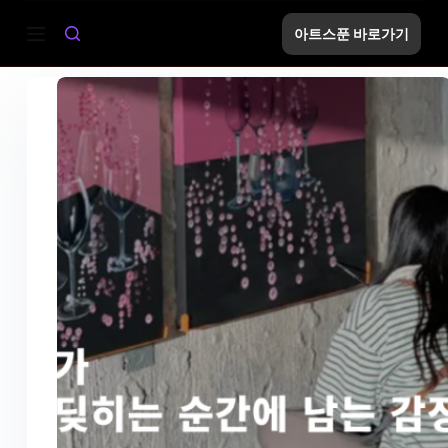
S
아트스푼 바로가기
k
i
p
t
o
c
o
n
t
e
n
t