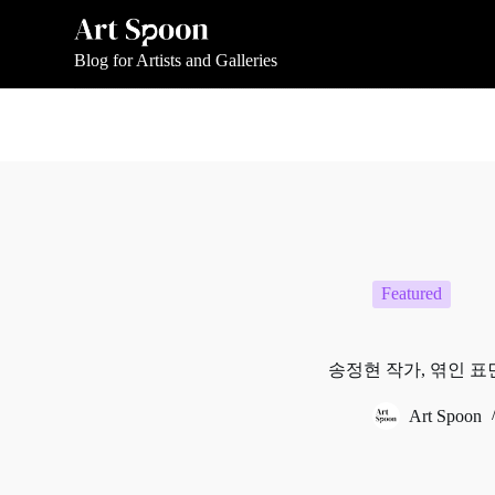
S
k
i
Blog for Artists and Galleries
p
t
o
c
o
n
t
e
n
t
Featured
송정현 작가, 엮인 표
Art Spoon