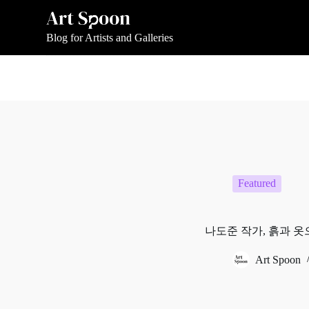
S
k
i
Blog for Artists and Galleries
p
t
o
c
o
n
t
e
n
t
Featured
나도준 작가, 흙과 
Art Spoon