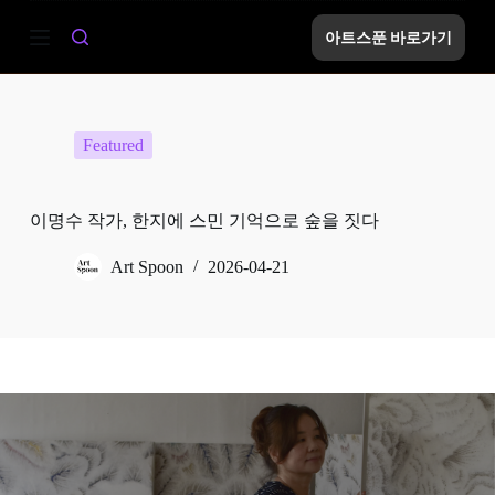
S
아트스푼 바로가기
k
i
p
t
o
c
Featured
o
n
t
e
이명수 작가, 한지에 스민 기억으로 숲을 짓다
n
t
Art Spoon
2026-04-21